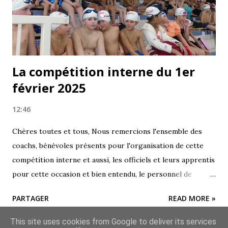
La compétition interne du 1er
février 2025
12:46
Chères toutes et tous, Nous remercions l'ensemble des
coachs, bénévoles présents pour l'organisation de cette
compétition interne et aussi, les officiels et leurs apprentis
pour cette occasion et bien entendu, le personnel de
Camille Muffat pour leur aide et leur disponibilité.
PARTAGER
READ MORE »
L'ambiance était conviviale et les enfants ont pu apprécier
l'ambiance d'une compétition de natation et de confronter
This site uses cookies from Google to deliver its services